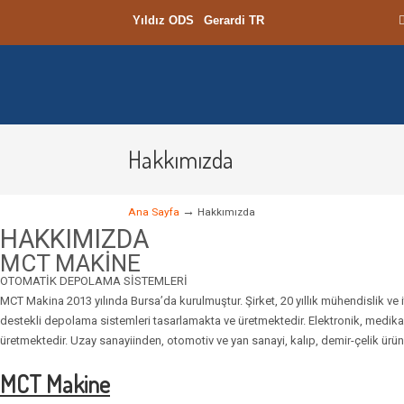
Yıldız ODS
Gerardi TR
Hakkımızda
→
Ana Sayfa
Hakkımızda
HAKKIMIZDA
MCT MAKİNE
OTOMATİK DEPOLAMA SİSTEMLERİ
MCT Makina 2013 yılında Bursa’da kurulmuştur. Şirket, 20 yıllık mühendislik ve i
destekli depolama sistemleri tasarlamakta ve üretmektedir. Elektronik, medika
üretmektedir. Uzay sanayiinden, otomotiv ve yan sanayi, kalıp, demir-çelik ürün
MCT Makine