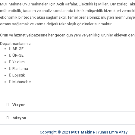
MCT Makine CNC makineleri için Açılı Kafalar, Elektrikli İş Milleri, Divizörler, Ta
mühendislik, tasarım ve analiz konularında teknik müşavirlik hizmetleri vermekte
ekonomik bir tedarik akışı sağlamaktır. Temel prensibimiz; müşteri memnuniyeti
ortamı sağlamak ve katma değerli teknolojik çözümler sunmaktır.
Ürün ve hizmet yelpazesine her geçen gün yeni ve yenilikçi ürünler ekleyen genç
Departmanlarımız
AR-GE
ÜR-GE
Yazılım
Planlama
Lojistik
Muhasebe
Vizyon
Misyon
Copyright © 2021
MCT Makine
|
Yunus Emre Altay