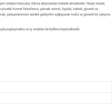
reşim önleyici tutucular, Sıkma ekipmanları tedarik etmektedir. Talaşlı imalat,
önelik hizmet felsefemiz; yüksek verimli, faydalı, kaliteli, güvenli ve
k, çalışanlarımızın sürekli gelişimini sağlayarak mutlu ve güvenli bir çalışma
yla paylaşmakta ve iş ortakları ile birlikte büyümektedir.