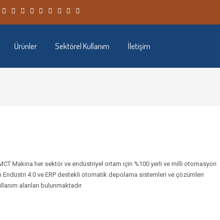
Ürünler
Sektörel Kullanım
İletişim
r. MCT Makina her sektör ve endüstriyel ortam için %100 yerli ve milli otomasyon
n Endüstri 4.0 ve ERP destekli otomatik depolama sistemleri ve çözümleri
ullanım alanları bulunmaktadır