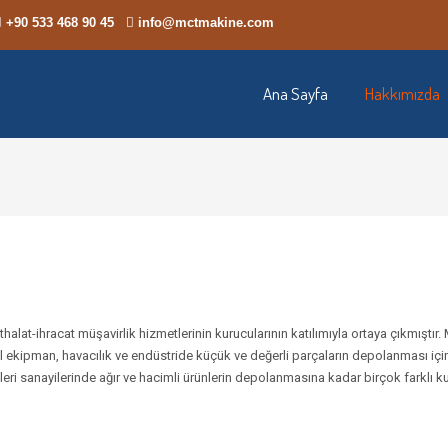
+90 533 468 90 45
info@mctmakine.com
Ana Sayfa
Hakkımızda
thalat-ihracat müşavirlik hizmetlerinin kurucularının katılımıyla ortaya çıkmıştı
l ekipman, havacılık ve endüstride küçük ve değerli parçaların depolanması içi
leri sanayilerinde ağır ve hacimli ürünlerin depolanmasına kadar birçok farklı k