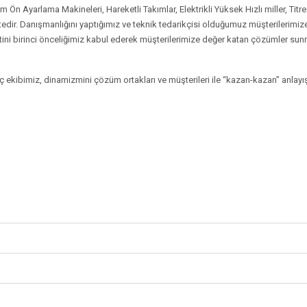
kım Ön Ayarlama Makineleri, Hareketli Takımlar, Elektrikli Yüksek Hızlı miller, Tit
dir. Danışmanlığını yaptığımız ve teknik tedarikçisi olduğumuz müşterilerimize y
ni birinci önceliğimiz kabul ederek müşterilerimize değer katan çözümler sunma
 ekibimiz, dinamizmini çözüm ortakları ve müşterileri ile “kazan-kazan” anlayışı